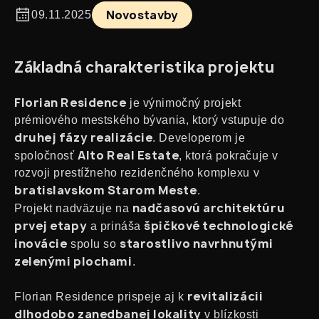
Novostavby
09.11.2025
Základná charakteristika projektu
Florian Residence
je výnimočný projekt
prémiového mestského bývania, ktorý vstupuje do
druhej fázy realizácie
. Developerom je
Alto Real Estate
spoločnosť
, ktorá pokračuje v
rozvoji prestížneho rezidenčného komplexu v
bratislavskom Starom Meste
.
nadčasovú architektúru
Projekt nadväzuje na
prvej etapy
špičkové technologické
a prináša
inovácie
starostlivo navrhnutými
spolu so
zelenými plochami
.
revitalizácii
Florian Residence prispeje aj k
dlhodobo zanedbanej lokality
v blízkosti