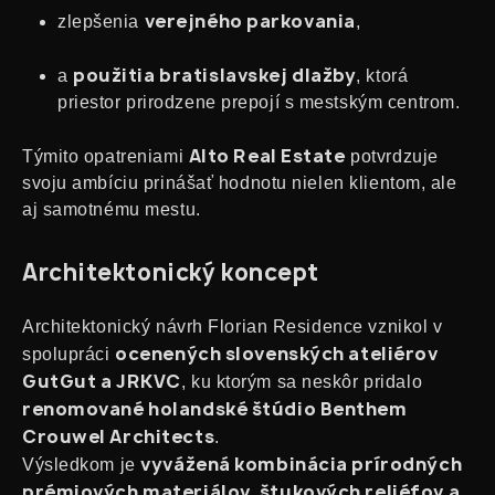
verejného parkovania
zlepšenia
,
použitia bratislavskej dlažby
a
, ktorá
priestor prirodzene prepojí s mestským centrom.
Alto Real Estate
Týmito opatreniami
potvrdzuje
svoju ambíciu prinášať hodnotu nielen klientom, ale
aj samotnému mestu.
Architektonický koncept
Architektonický návrh Florian Residence vznikol v
ocenených slovenských ateliérov
spolupráci
GutGut a JRKVC
, ku ktorým sa neskôr pridalo
renomované holandské štúdio Benthem
Crouwel Architects
.
vyvážená kombinácia prírodných
Výsledkom je
prémiových materiálov, štukových reliéfov a