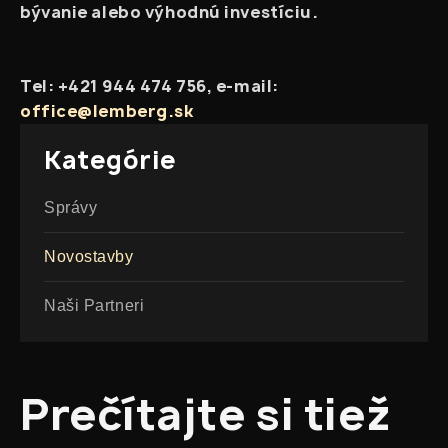
bývanie alebo výhodnú investíciu.
Tel: +421 944 474 756, e-mail:
office@lemberg.sk
Kategórie
Správy
Novostavby
Naši Partneri
Realitné investície na Slovensku v roku
Prečítajte si tiež
2025: Medzi rekordným rastom a novými
výzvami