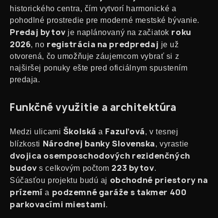
historického centra, čím vytvorí harmonické a
pohodlné prostredie pre moderné mestské bývanie.
Predaj bytov
roku
je naplánovaný na začiatok
2026
registrácia na predpredaj
, no
je už
otvorená, čo umožňuje záujemcom vybrať si z
najširšej ponuky ešte pred oficiálnym spustením
predaja.
Funkčné využitie a architektúra
Školská
Fazuľová
Medzi ulicami
a
, v tesnej
Národnej banky Slovenska
blízkosti
, vyrastie
dvojica osemposchodových rezidenčných
budov
223 bytov
s celkovým počtom
.
obchodné priestory na
Súčasťou projektu budú aj
prízemí
podzemné garáže s takmer 400
a
parkovacími miestami
.