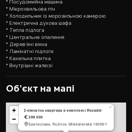
* Посудомийна машина
* Мікрохвильова піч
* Холодильник із морозильною камерою
* Електрична духова шафа
* Тепла підлога
* Центральне опалення
* Дерев’яні вікна
* Ламінатні підлоги
* Кахельна плитка
* Внутрішні жалюзі
Об’єкт на мапі
×
+
2-кімнатна квартира в комплексі Rozadol
299 000
−
Братислава, Ružinov, Mliekárenská 16009/1