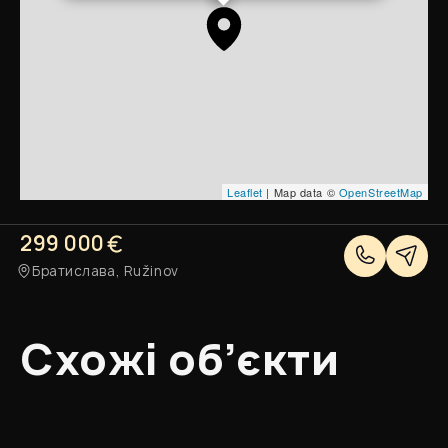
Leaflet
| Map data ©
OpenStreetMap
299 000
Братислава, Ružinov
Схожі об’єкти