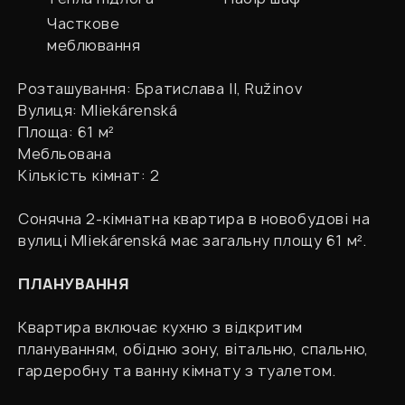
Часткове
меблювання
Розташування: Братислава II, Ružinov
Вулиця: Mliekárenská
Площа: 61 м²
Мебльована
Кількість кімнат: 2
Сонячна 2-кімнатна квартира в новобудові на
вулиці Mliekárenská має загальну площу 61 м².
ПЛАНУВАННЯ
Квартира включає кухню з відкритим
плануванням, обідню зону, вітальню, спальню,
гардеробну та ванну кімнату з туалетом.